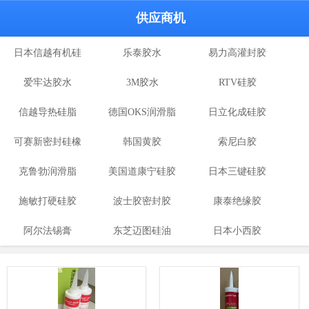
供应商机
日本信越有机硅
乐泰胶水
易力高灌封胶
爱牢达胶水
胶
3M胶水
RTV硅胶
信越导热硅脂
德国OKS润滑脂
日立化成硅胶
可赛新密封硅橡
韩国黄胶
索尼白胶
克鲁勃润滑脂
胶
美国道康宁硅胶
日本三键硅胶
施敏打硬硅胶
波士胶密封胶
康泰绝缘胶
阿尔法锡膏
东芝迈图硅油
日本小西胶