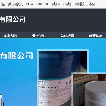
深圳市锦恒电子材料有限公司，专业代理与开发电子与胶粘产品， 美国道康宁(DOW CORNING)硅胶.RTV硅胶，灌封胶,日本信越(ShinEtsu)， 美国通用/东芝(GE/Toshiba)，美国HUMISEAL防潮绝缘胶， 日本小西(KONISHI)胶粘剂，3M,三键，乐泰，日本施敏打硬(CEMEDINE)硅胶，等众多进口品牌.
有限公司
企业视频
关于我们
公司动态
荣誉认证