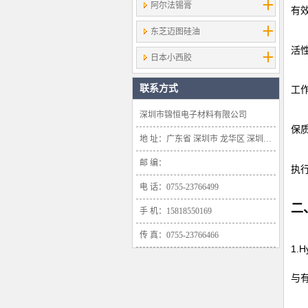
阿尔法锡膏
有效
东芝迈图硅油
活性
日本小西胶
联系方式
工作
深圳市锦恒电子材料有限公司
保
地 址：广东省 深圳市 龙华区 深圳市龙华新区大浪办事处浪口社区华盛路134号雍景轩商业大厦1638号
邮 编：
执行
电 话：0755-23766499
二
手 机：15818550169
传 真：0755-23766466
1.
与