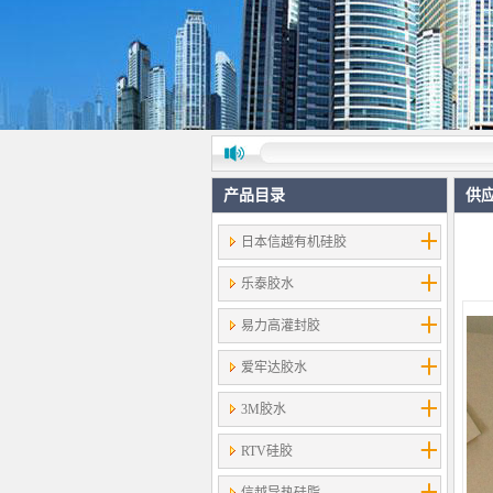
产品目录
供
日本信越有机硅胶
乐泰胶水
易力高灌封胶
爱牢达胶水
3M胶水
RTV硅胶