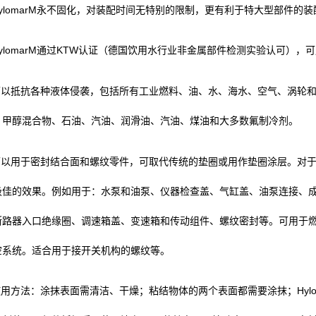
.HylomarM永不固化，对装配时间无特别的限制，更有利于特大型部件的
.HylomarM通过KTW认证（德国饮用水行业非金属部件检测实验认可）
.可以抵抗各种液体侵袭，包括所有工业燃料、油、水、海水、空气、涡轮和
、甲醇混合物、石油、汽油、润滑油、汽油、煤油和大多数氟制冷剂。
.可以用于密封结合面和螺纹零件，可取代传统的垫圈或用作垫圈涂层。对
极佳的效果。例如用于：水泵和油泵、仪器检查盖、气缸盖、油泵连接、
断路器入口绝缘圈、调速箱盖、变速箱和传动组件、螺纹密封等。可用于
空系统。适合用于接开关机构的螺纹等。
.使用方法：涂抹表面需清洁、干燥；粘结物体的两个表面都需要涂抹；Hyl