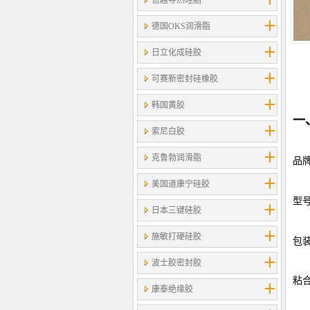
信越导热硅脂
德国OKS润滑脂
日立化成硅胶
可赛新密封硅橡胶
韩国黄胶
一
索尼白胶
克鲁勃润滑脂
品牌
美国道康宁硅胶
型号
日本三键硅胶
施敏打硬硅胶
包装
波士胶密封胶
粘合
康泰绝缘胶