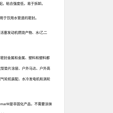
装配。粘合强度低，易于拆卸。
，可用于饮用水管道的密封。
活塞发动机燃烧产物、水/乙二
于密封金属和金属、塑料和塑料都
成型垫片涂层、户外马达、户外高
燃气轮机装配、水冷发电机和涡轮
omarM是非固化产品，不需要涂抹