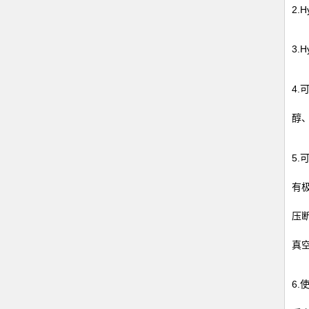
2
3
4
醇
5
有
压
真
6