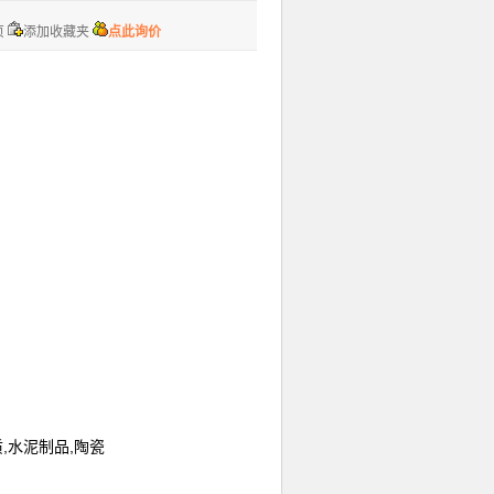
页
添加收藏夹
点此询价
,水泥制品,陶瓷