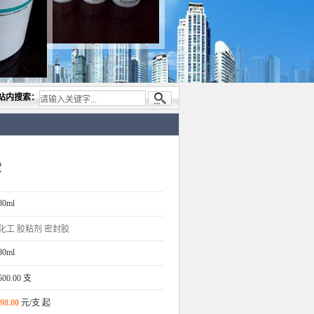
司，专业代理与开发电子与胶粘产品， 美国道康宁(DOW CORNING)硅胶.RTV硅胶，灌封
站内搜索：
货
80ml
化工
胶粘剂
密封胶
80ml
500.00 支
98.00
元/支 起