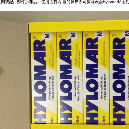
立刻装配。部件拆卸后，使用沾有丙.酮的抹布即可擦除表面HylomarM密