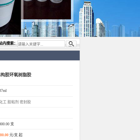
业代理与开发电子与胶粘产品， 美国道康宁(DOW CORNING)硅胶.RTV硅胶，灌封胶,日
站内搜索：
温结构胶环氧树脂胶
37ml
化工
胶粘剂
密封胶
800.00 支
80.00
元/支 起