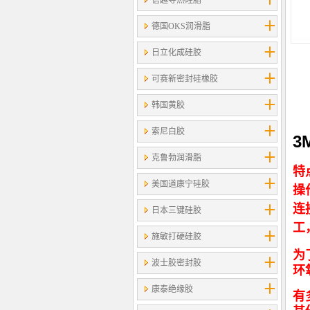
信越导热硅脂
德国OKS润滑脂
日立化成硅胶
可赛新密封硅橡胶
韩国黄胶
索尼白胶
3
克鲁勃润滑脂
特
美国道康宁硅胶
操
连
日本三键硅胶
工
施敏打硬硅胶
为
波士胶密封胶
环
康泰绝缘胶
有