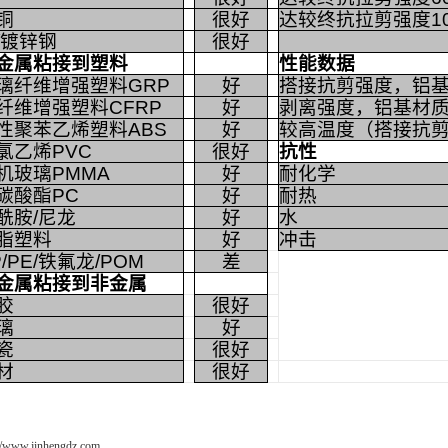
铜
很好
达较终抗拉剪强度10
/镀锌钢
很好
金属粘接到塑料
性能数据
璃纤维增强塑料GRP
好
搭接抗剪强度，铝
纤维增强塑料CFRP
好
剥离强度，铝基材
性聚苯乙烯塑料ABS
好
较高温度（搭接抗剪
氯乙烯PVC
很好
抗性
机玻璃PMMA
好
耐化学
碳酸酯PC
好
耐热
酰胺/尼龙
好
水
脂塑料
好
冲击
P/PE/铁氟龙/POM
差
金属粘接到非金属
胶
很好
璃
好
瓷
很好
材
很好
://www.jinhengdz.com