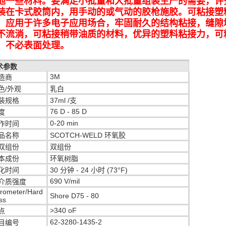
他一些材料。要满足小批量和大批量组装生产的需要，许
装在卡式胶筒内，用手动的或气动的胶枪施胶。可粘接塑
，应用于许多电子应用场合，牢固耐久的结构粘接，缝隙
不流淌，可粘接稍带油质的材料，优异的塑料粘接力，可
，不必表面处理。
术参数
3M
造商
色/外观
乳白
装规格
37ml /支
76 D - 85 D
度
0-20 min
作时间
品名称
SCOTCH-WELD 环氧胶
双组份
双组份
本成份
环氧树脂
化时间
30 分钟 - 24 小时 (73°F)
690 V/mil
介质强度
rometer/Hard
Shore D75 - 80
ss
>340 oF
点
62-3280-1435-2
目编号