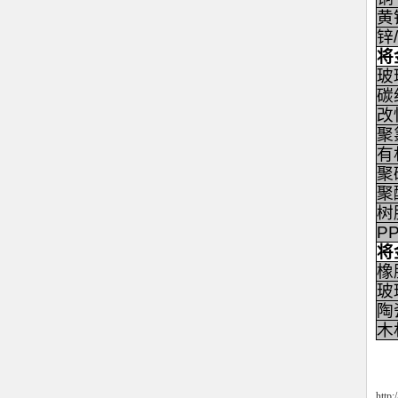
黄
锌
将
玻
碳
改
聚
有
聚
聚
树
P
将
橡
玻
陶
木
http