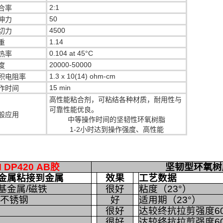
2:1
合率
50
伸力
4500
切力
1.14
重
0.104 at 45°C
热率
20000-50000
度
1.3 x 10(14) ohm-cm
积电阻率
15 min
作时间
高性能粘合剂，可粘结各种材质，耐用性与
可靠性能优良。
般应用
中等操作时间的坚韧性环氧树脂
1-2小时达到操作强度、高性能
 DP420 AB胶
坚韧型环氧树
金属粘接到金属
效果
工艺数据
基金属/磁铁
很好
粘度（23°）
/不锈钢
好
适用期（23°）
很好
达较终抗拉剪强度60
很好
达较终抗拉剪强度60