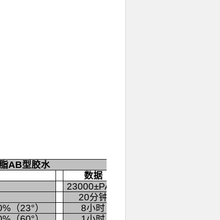
脂AB型胶水
数据
23000±PA.S
20分钟
%（23°）
8小时
%（60°）
1小时