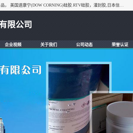
深圳市锦恒电子材料有限公司，专业代理与开发电子与胶粘产品， 美国道康宁(DOW CORNING)硅胶.RTV硅胶，灌封胶,日本信越(ShinEtsu)， 美国通用/东芝(GE/Toshiba)，美国HUMISEAL防潮绝缘胶， 日本小西(KONISHI)胶粘剂，3M,三键，乐泰，日本施敏打硬(CEMEDINE)硅胶，等众多进口品牌.
有限公司
企业视频
关于我们
公司动态
荣誉认证