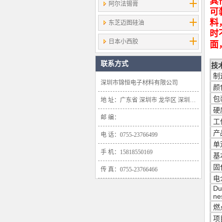
其
阿尔法锡膏
可
料
东芝迈图硅油
时
日本小西胶
面
联系方式
技
制
深圳市锦恒电子材料有限公司
颜
包
地 址：广东省 深圳市 龙华区 深圳市龙华新区大浪办事处浪口社区华盛路134号雍景轩商业大厦1638号
硬
邮 编：
工
产
电 话：0755-23766499
单
手 机：15818550169
基
固
传 真：0755-23766466
电
Du
ne
燃
项