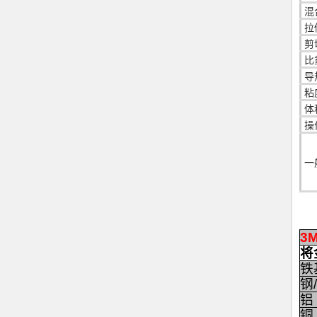
混
拉
剪
比
导
粘
体
操
一
3M
将
铁
钢
铝
铜