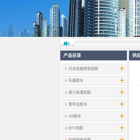
产品目录
供
日本信越有机硅胶
乐泰胶水
易力高灌封胶
爱牢达胶水
3M胶水
RTV硅胶