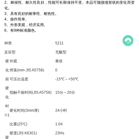
2、耐候性、耐久性良好，性能可长期保持不变。本品可随接缝形状的变化而变
化。
3、具有良好的耐寒性、耐热性。
4、操作简单。
5、外形美观，经济实用。
6、有9种标准颜色。
种类
5211
反应型
无酸型
硬
外观
膏状
化
坍落(mm·JIS A5758)
0
前
可压出温度
-15℃～+50℃
硬
指触干燥时间(JIS A5758)
15分～20分
化
时
硬化时间(3mm厚)
24小时
※1
比重(25℃)
1.04
硬度(JIS K6301)
23Hs
硬