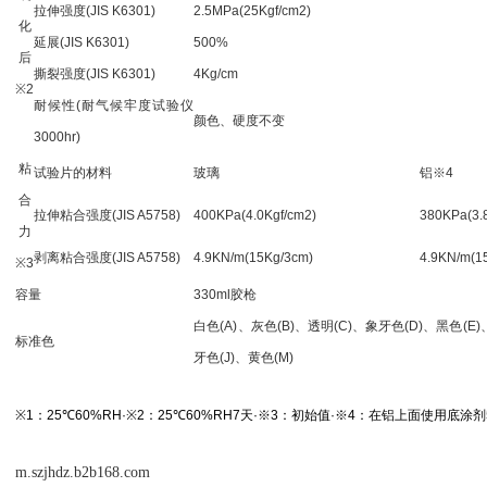
拉伸强度(JIS K6301)
2.5MPa(25Kgf/cm
2
)
化
延展(JIS K6301)
500%
后
撕裂强度(JIS K6301)
4Kg/cm
※2
耐候性(耐气候牢度试验仪
颜色、硬度不变
3000hr)
粘
试验片的材料
玻璃
铝※4
合
拉伸粘合强度(JIS A5758)
400KPa(4.0Kgf/cm
2
)
380KPa(3.
力
剥离粘合强度(JIS A5758)
4.9KN/m(15Kg/3cm)
4.9KN/m(1
※3
容量
330ml胶枪
白色(A)、灰色(B)、透明(C)、象牙色(D)、黑色(E
标准色
牙色(J)、黄色(M)
※1：25℃60%RH·※2：25℃60%RH7天·※3：初始值·※4：在铝上面使用底涂剂
m.szjhdz.b2b168.com