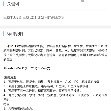
道
关键词
三键TB5211,三键5211,建筑用硅酮密封剂
详细说明
三键5211 建筑用硅酮密封剂是一种具有良好粘合性、耐久性、耐候性的土木·建
筑用硅酮密封剂。其性状稳定，阳光、臭氧、水、温度等对其无影响，任何情
况下均不失弹性，无退化或者变色现象。备有各种颜色，可增加建筑物和设备
的美观。
threebond5211(TB5211) 330ml/支
主要用途：
1、可用于砂浆、混凝土、砌块,、预制混凝土、ALC、PC、石板等的接缝。
2、可用于混凝土膨胀接缝、箱形涵洞、Ｕ型沟、Ｌ型沟等的接缝。
3、可用于直接分品连接、橱窗幕墙接合、窗框周围的接缝。
4、可用于游泳池、水池、浴池、洗面盆、洗涤台周围、屋顶防水、天窗周围的
密封。
特点：
1、具有较强的粘合力。