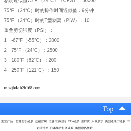
粘度近似值75°F （24°C）（CPS）：50000
75°F （24°C）时的操作时间近似值：9分钟
75°F （24°C）时的T型剥离（PIW）：10
重叠剪切强度（PSI）：
1．-67°F（-55°C）：2000
2．75°F （24°C）：2500
3．180°F（82°C）：200
4．250°F（121°C）：150
m.szjhdz.b2b168.com
Top
主营产品：信越有机硅胶 信越官网 信越导热硅脂 RTV硅胶 灌封胶 乐泰胶水 美国道康宁硅胶 导
热灌封胶 日本施敏打硬硅胶 陶熙导热垫片