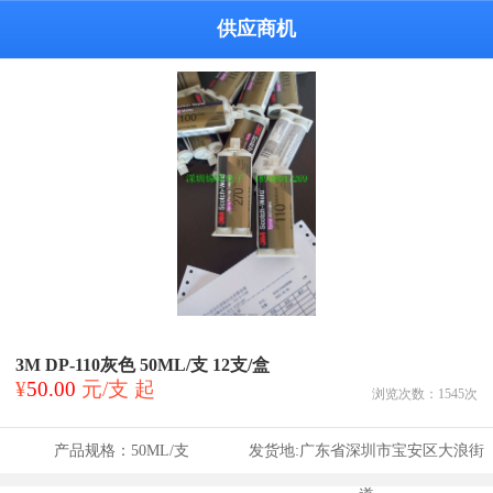
供应商机
3M DP-110灰色 50ML/支 12支/盒
¥
50.00
元/支 起
浏览次数：
1545
次
产品规格：
50ML/支
发货地:
广东省深圳市宝安区大浪街