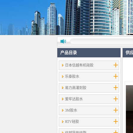
产品目录
供
日本信越有机硅胶
乐泰胶水
易力高灌封胶
爱牢达胶水
3M胶水
RTV硅胶