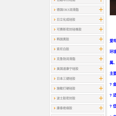
信越导热硅脂
德国OKS润滑脂
日立化成硅胶
可赛新密封硅橡胶
韩国黄胶
爱
索尼白胶
环
克鲁勃润滑脂
属
美国道康宁硅胶
主
日本三键硅胶
? 
施敏打硬硅胶
? 
波士胶密封胶
? 
康泰绝缘胶