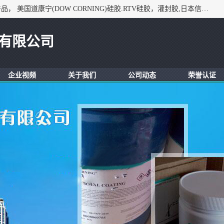
深圳市锦恒电子材料有限公司，专业代理与开发电子与胶粘产品， 美国道康宁(DOW CORNING)硅胶.RTV硅胶，灌封胶,日本信越(ShinEtsu)， 美国通用/东芝(GE/Toshiba)，美国HUMISEAL防潮绝缘胶， 日本小西(KONISHI)胶粘剂，3M,三键，乐泰，日本施敏打硬(CEMEDINE)硅胶，等众多进口品牌.
有限公司
企业视频
关于我们
公司动态
荣誉认证