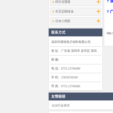
?
阿尔法锡膏
?
东芝迈图硅油
日本小西胶
联系方式
http
深圳市锦恒电子材料有限公司
地 址：广东省 深圳市 龙华区 深圳市龙华新区大浪办事处浪口社区华盛路134号雍景轩商业大厦1638号
邮 编：
电 话：0755-23766499
手 机：15818550169
传 真：0755-23766466
友情链接
B2B行业资讯