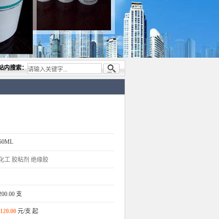
，专业代理与开发电子与胶粘产品， 美国道康宁(DOW CORNING)硅胶.RTV硅胶，灌封胶
站内搜索：
50ML
化工
胶粘剂
绝缘胶
200.00 支
120.00
元/支 起