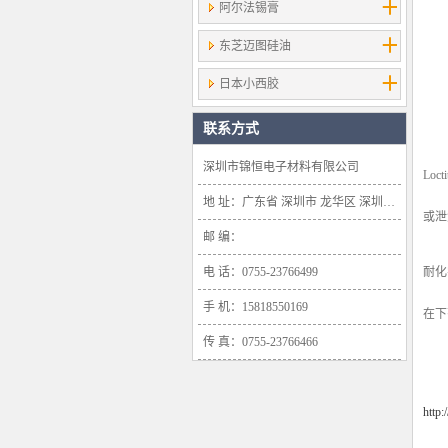
阿尔法锡膏
东芝迈图硅油
日本小西胶
联系方式
深圳市锦恒电子材料有限公司
Lo
地 址：广东省 深圳市 龙华区 深圳市龙华新区大浪办事处浪口社区华盛路134号雍景轩商业大厦1638号
或泄
邮 编：
电 话：0755-23766499
耐化
手 机：15818550169
在下
传 真：0755-23766466
http