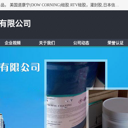
深圳市锦恒电子材料有限公司，专业代理与开发电子与胶粘产品， 美国道康宁(DOW CORNING)硅胶.RTV硅胶，灌封胶,日本信越(ShinEtsu)， 美国通用/东芝(GE/Toshiba)，美国HUMISEAL防潮绝缘胶， 日本小西(KONISHI)胶粘剂，3M,三键，乐泰，日本施敏打硬(CEMEDINE)硅胶，等众多进口品牌.
有限公司
企业视频
关于我们
公司动态
荣誉认证