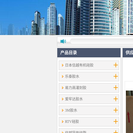
产品目录
供
日本信越有机硅胶
乐泰胶水
易力高灌封胶
爱牢达胶水
3M胶水
RTV硅胶