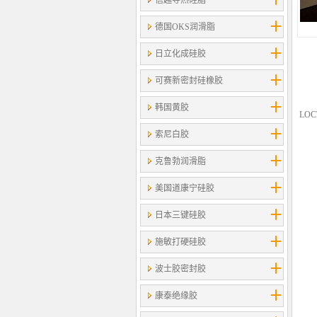
信越导热硅脂
德国OKS润滑脂
日立化成硅胶
可赛新密封硅橡胶
韩国黄胶
LO
索尼白胶
克鲁勃润滑脂
美国道康宁硅胶
日本三键硅胶
施敏打硬硅胶
波士胶密封胶
康泰绝缘胶