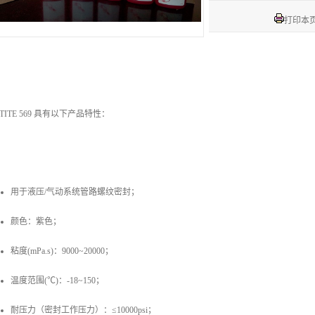
打印本
CTITE 569 具有以下产品特性：
用于液压/气动系统管路螺纹密封；
颜色：紫色；
粘度(mPa.s)：9000~20000；
温度范围(℃)：-18~150；
耐压力（密封工作压力）：≤10000psi；