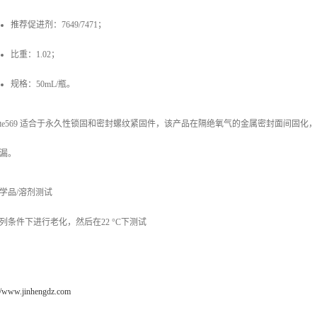
推荐促进剂：7649/7471；
比重：1.02；
规格：50mL/瓶。
ctite569 适合于永久性锁固和密封螺纹紧固件，该产品在隔绝氧气的金属密封面间固
漏。
学品/溶剂测试
列条件下进行老化，然后在22 °C下测试
://www.jinhengdz.com