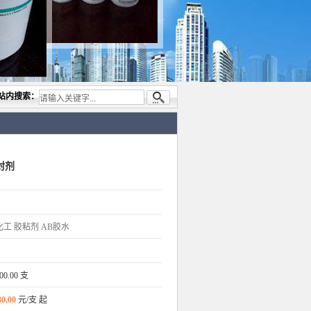
，专业代理与开发电子与胶粘产品， 美国道康宁(DOW CORNING)硅胶.RTV硅胶，灌封胶
站内搜索：
密封剂
化工
胶粘剂
AB胶水
00.00 支
30.00
元/支 起