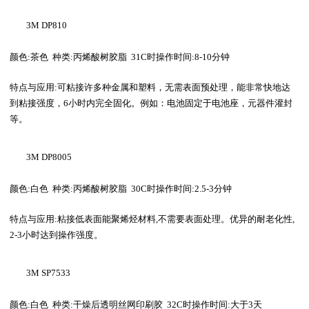
3M
 DP810 
颜色
:
茶色
种类
:
丙烯酸树胶脂
31C
时操作时间
:8-10
分钟
特点与应用
:
可粘接许多种金属和塑料，无需表面预处理，能非常快地达
到粘接强度，
6
小时内完全固化。例如：电池固定于电池座，元器件灌封
等。
3M
 DP8005
颜色
:
白色
种类
:
丙烯酸树胶脂
30C
时操作时间
:2.5-3
分钟
特点与应用
:
粘接低表面能聚烯烃材料
,
不需要表面处理。优异的耐老化性
,
2-3
小时达到操作强度。
3M
 SP7533 
颜色
:
白色
种类
:
干燥后透明丝网印刷胶
32C
时操作时间
:
大于
3
天