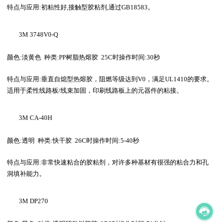
特点与应用
:
初粘性好
,
接触型胶粘剂
,
通过
GB18583
。
3M
 3748V0-Q 
颜色
:
淡黄色
种类
:PP
树脂热熔胶
25C
时操作时间
:30
秒
特点与应用
:
垂直自熄型热熔胶，阻燃等级达到
V0
，满足
UL1410
的要求。
适用于柔性线路板
/
线束加固，印刷线路板上的元器件的粘接。
3M
 CA-40H
颜色
:
透明
种类
:
快干胶
26C
时操作时间
:5-40
秒
特点与应用
:
非常快速粘合的胶粘剂，对许多种基材有很强的粘合力和孔
洞填补能力。
3M
 DP270