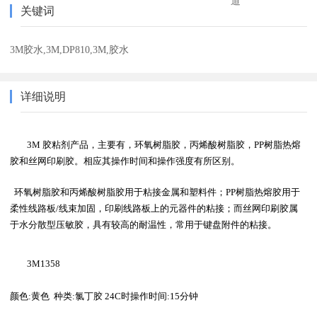
道
关键词
3M胶水,3M,DP810,3M,胶水
详细说明
3M
胶粘剂产品，主要有，环氧树脂胶，丙烯酸树脂胶，
PP
树脂热熔
胶和丝网印刷胶。相应其操作时间和操作强度有所区别。
环氧树脂胶和丙烯酸树脂胶用于粘接金属和塑料件；
PP
树脂热熔胶用于
柔性线路板
/
线束加固，印刷线路板上的元器件的粘接；而丝网印刷胶属
于水分散型压敏胶，具有较高的耐温性，常用于键盘附件的粘接。
3M
1358
颜色
:
黄色
种类
:
氯丁胶
 24C
时操作时间
:15
分钟