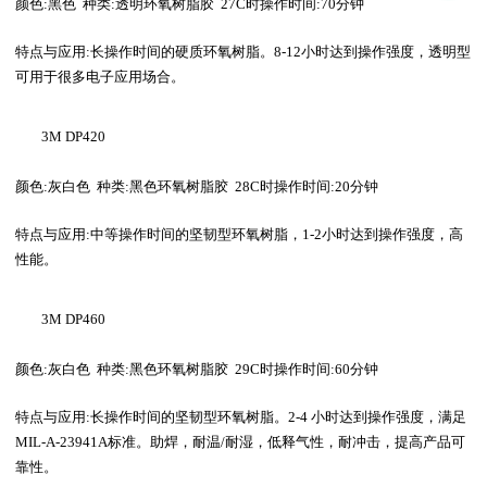
颜色
:
黑色
种类
:
透明环氧树脂胶
27C
时操作时间
:70
分钟
特点与应用
:
长操作时间的硬质环氧树脂。
8-12
小时达到操作强度，透明型
可用于很多电子应用场合。
3M
 DP420 
颜色
:
灰白色
种类
:
黑色环氧树脂胶
28C
时操作时间
:20
分钟
特点与应用
:
中等操作时间的坚韧型环氧树脂，
1-2
小时达到操作强度，高
性能。
3M
 DP460
颜色
:
灰白色
种类
:
黑色环氧树脂胶
29C
时操作时间
:60
分钟
特点与应用
:
长操作时间的坚韧型环氧树脂。
2-4 
小时达到操作强度，满足
MIL-A-23941A
标准。助焊，耐温
/
耐湿，低释气性，耐冲击，提高产品可
靠性。