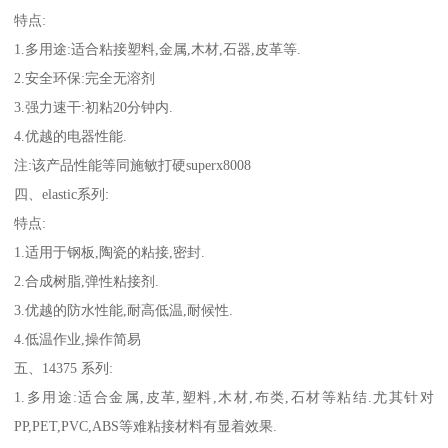
特点:
1.多用途:适合粘接塑料,金属,木材,石器,皮革等.
2.安全环保:完全无溶剂
3.强力速干:初粘20分钟内.
4.优越的电器性能.
注:该产品性能等同施敏打硬superx8008
四、elastic系列:
特点:
1.适用于钢板,陶瓷的粘接,密封.
2.合成树脂,弹性粘接剂.
3.优越的防水性能,耐高低温,耐候性.
4.低温作业,操作简易
五、14375 系列:
1.多用途:适合金属,皮革,塑料,木材,布类,石材等粘结.尤其针对
PP,PET,PVC,ABS等难粘接材料有显着效果.