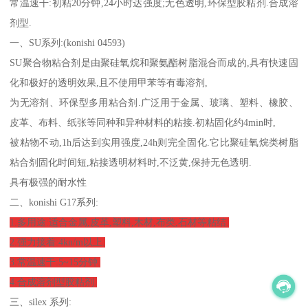
常温速干:初粘20分钟,24小时达强度;无色透明,环保型胶粘剂.合成溶
剂型.
一、SU系列:(konishi 04593)
SU聚合物粘合剂是由聚硅氧烷和聚氨酯树脂混合而成的,具有快速固
化和极好的透明效果,且不使用甲苯等有毒溶剂,
为无溶剂、环保型多用粘合剂.广泛用于金属、玻璃、塑料、橡胶、
皮革、布料、纸张等同种和异种材料的粘接.初粘固化约4min时,
被粘物不动,1h后达到实用强度,24h则完全固化.它比聚硅氧烷类树脂
粘合剂固化时间短,粘接透明材料时,不泛黄,保持无色透明.
具有极强的耐水性
二、konishi G17系列:
1.多用途:适合金属,皮革,塑料,木材,布类,石材等粘结.
2.强力接着:4kn/m以上.
3.常温速干:5~15分钟.
4.合成溶剂型胶粘剂.
三、silex 系列: