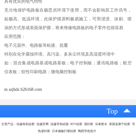
具有优良的电气特性
充分地保护电路板在极恶劣环境下使用，而不会影响其工作讯号，
如极高、低温环境，此保护摸原料极易施工，可用浸渍、涂刷、喷
涂的方式形成表面保护膜，将来维修电路板的电子零件也很容易
应用范围：
电子元器件、电路板等粘接、批覆
特别在化学腐蚀环境、高污染、多灰尘环境及高湿度环境中
如：混合集成电路基成电路基板；电子控制板；通讯电路板；航空
仪表板；软性印刷电路；微电脑控制板
m.szjhdz.b2b168.com
Top
主营产品：信越有机硅胶 信越官网 信越导热硅脂 RTV硅胶 灌封胶 乐泰胶水 美国道康宁硅胶 导
热灌封胶 日本施敏打硬硅胶 陶熙导热垫片