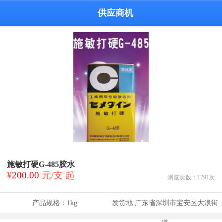
供应商机
施敏打硬G-485胶水
¥
200.00
元/支 起
浏览次数：
1791
次
产品规格：
1kg
发货地:
广东省深圳市宝安区大浪街