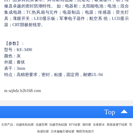
修及卓越的密封防潮特性。 如：电器柜；太阳能电池；电池；混合
集成电路；TC热风扇与元件；电器制品；电源；传感器；荧光灯
具；薄膜开关；LED显示板；军事电子器件；航空系 统；LCD显示
器；CRT阴极射线管。
【参数】：
型号：KE-3490
颜色：灰
外观：膏状
表干：3min
特点：高精密要求，密封，粘接，固定用，耐燃UL-94
m.szjhdz.b2b168.com
Top
主营产品：信越有机硅胶 信越官网 信越导热硅脂 RTV硅胶 灌封胶 乐泰胶水 美国道康宁硅胶 导
热灌封胶 日本施敏打硬硅胶 陶熙导热垫片