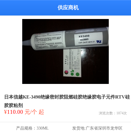
供应商机
日本信越KE-3490绝缘密封胶阻燃硅胶绝缘胶电子元件RTV硅
胶胶粘剂
¥
110.00
元/个 起
浏览次数：
1874
次
产品规格：
330ML
发货地:
广东省深圳市龙华区