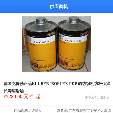
供应商机
德国克鲁勃正品KLUBER ISOFLEX PDP 65纺织机纺杯低温
长寿润滑油
¥
2280.00
元/个 起
浏览次数：
3264
次
产品规格：
详情页
发货地:
广东省深圳市宝安区大浪街