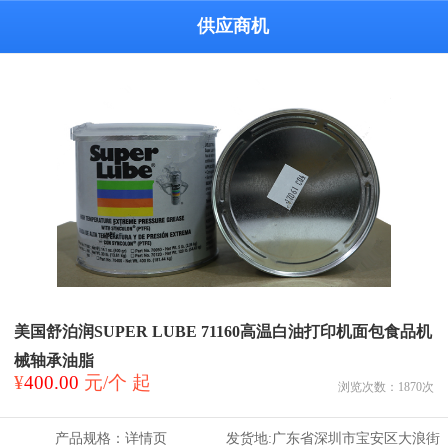
供应商机
美国舒泊润SUPER LUBE 71160高温白油打印机面包食品机
械轴承油脂
¥
400.00
元/个 起
浏览次数：
1870
次
产品规格：
详情页
发货地:
广东省深圳市宝安区大浪街