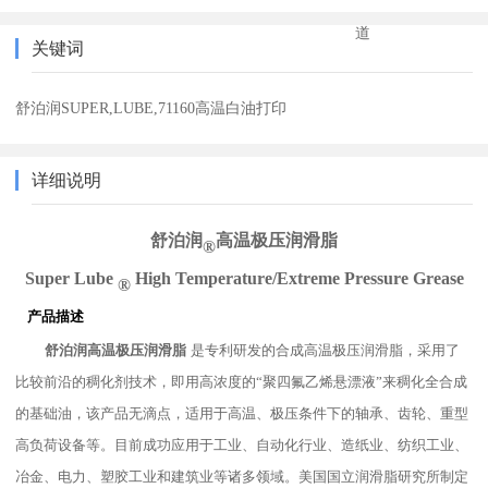
道
关键词
舒泊润SUPER,LUBE,71160高温白油打印
详细说明
舒泊润
高温极压润滑脂
®
Super Lube
High Temperature/Extreme Pressure Grease
®
.
产品描述
舒泊润高温极压润滑脂
是专利研发的合成高温极压润滑脂，
采用了
比较前沿的稠化剂技术，即用高浓度的“聚四氟乙烯悬漂液”来稠化全合成
的基础油，该产品无滴点，适用于高温、极压条件下的轴承、齿轮、重型
高负荷设备等。目前成功应用于工业、自动化行业、造纸业、纺织工业、
冶金、电力、塑胶工业和建筑业等诸多领域。美国国立润滑脂研究所制定