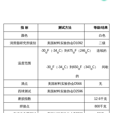
指
标
测试方法
等级
/
结果
颜色
白色
润滑脂研究所级别
美国材料实验协会
D1092
二级
-30
F
（
-34
C
）到
475
F
（
246
C
）
连续的
o
o
o
o
温度范围
-30
F
（
-34
C
）到
650
F
（
343
C
）
间歇
o
o
o
o
的
滴点
美国材料实验协会
D566
无
四球测试
美国材料实验协会
D2596
磨损指数
12.6
千克
焊接点
800
千克