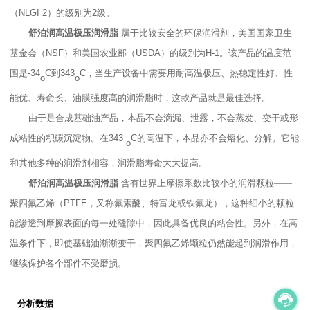
（
NLGI 2
）的级别为
2
级。
舒泊润高温极压润滑脂
属于比较安全的环保润滑剂，美国国家卫生
基金会（
NSF
）和美国农业部（
USDA
）的级别为
H-1
。该产品的温度范
围是
-34
C
到
343
C
，当生产设备中需要用耐高温极压、热稳定性好
、
性
o
o
能优
、
寿命长
、
油膜强度高的润滑脂时，这款产品就是最佳选择。
由于是合成基础油产品，本品不会滴漏、泄露，不会蒸发、变干或形
成粘性的积碳沉淀物。在
343
C
的高温下，本品亦不会熔化、分解。它能
o
和其他多种的润滑剂相容，润滑脂寿命大大提高。
舒泊润高温极压润滑脂
含有世界上摩擦系数比较小的润滑颗粒——
聚四氟乙烯（
PTFE
，又称氟素醚、特富龙或铁氟龙），这种细小的颗粒
能渗透到摩擦表面的每一处缝隙中，因此具备优良的粘合性。另外，在高
温条件下，即使基础油渐渐变干，聚四氟乙烯颗粒仍然能起到润滑作用，
继续保护各个部件不受磨损。
.
分析数据