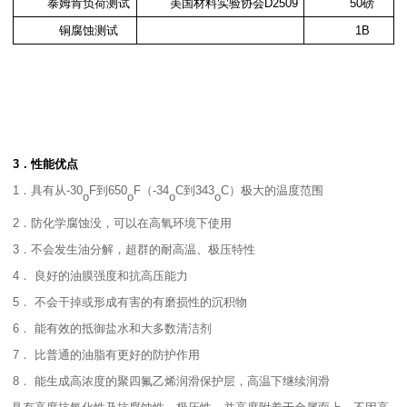
泰姆肯负荷测试
美国材料实验协会
D2509
50
磅
铜腐蚀测试
1B
3
．性能优点
1
．具有从
-30
F
到
650
F
（
-34
C
到
343
C
）极大的温度范围
o
o
o
o
2
．防化学腐蚀没，可以在高氧环境下使用
3
．不会发生油分解，超群的耐高温、极压特性
4
．
良好的油膜强度和抗高压能力
5
．
不会干掉或形成有害的有磨损性的沉积物
6
．
能有效的抵御盐水和大多数清洁剂
7
．
比普通的油脂有更好的防护作用
8
．
能生成高浓度的聚四氟乙烯润滑保护层，高温下继续润滑