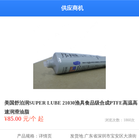
供应商机
美国舒泊润SUPER LUBE 21030渔具食品级合成PTFE高温高
速润滑油脂
¥
85.00
元/个 起
浏览次数：
1860
次
产品规格：
详情页
发货地:
广东省深圳市宝安区大浪街