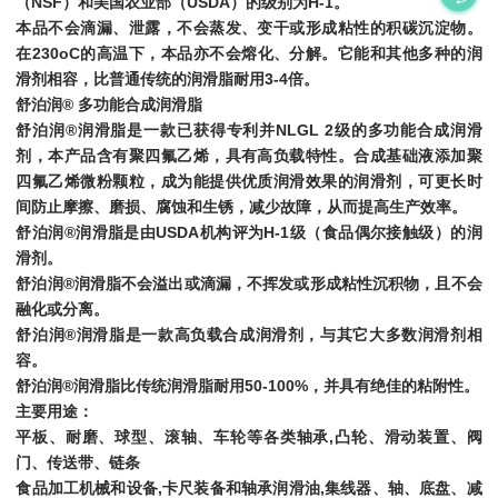
（NSF）和美国农业部（USDA）的级别为H-1。
本品不会滴漏、泄露，不会蒸发、变干或形成粘性的积碳沉淀物。
在230oC的高温下，本品亦不会熔化、分解。它能和其他多种的润
滑剂相容，比普通传统的润滑脂耐用3-4倍。
舒泊润® 多功能合成润滑脂
舒泊润®润滑脂是一款已获得专利并NLGL 2级的多功能合成润滑
剂，本产品含有聚四氟乙烯，具有高负载特性。合成基础液添加聚
四氟乙烯微粉颗粒，成为能提供优质润滑效果的润滑剂，可更长时
间防止摩擦、磨损、腐蚀和生锈，减少故障，从而提高生产效率。
舒泊润®润滑脂是由USDA机构评为H-1级（食品偶尔接触级）的润
滑剂。
舒泊润®润滑脂不会溢出或滴漏，不挥发或形成粘性沉积物，且不会
融化或分离。
舒泊润®润滑脂是一款高负载合成润滑剂，与其它大多数润滑剂相
容。
舒泊润®润滑脂比传统润滑脂耐用50-100%，并具有绝佳的粘附性。
主要用途：
平板、耐磨、球型、滚轴、车轮等各类轴承,凸轮、滑动装置、阀
门、传送带、链条
食品加工机械和设备,卡尺装备和轴承润滑油,集线器、轴、底盘、减