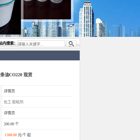
限公司，专业代理与开发电子与胶粘产品， 美国道康宁(DOW CORNING)硅胶.RTV硅胶，
站内搜索：
链条油CO220 现货
详情页
化工
胶粘剂
详情页
200.00 个
1300.00
元/个 起