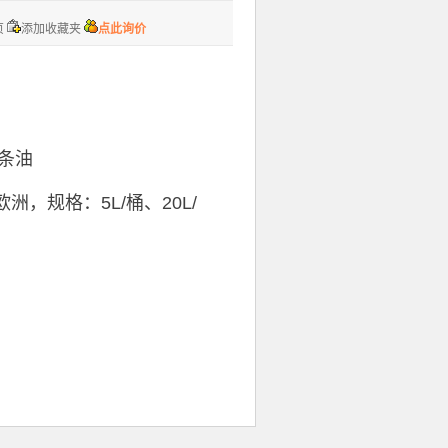
页
添加收藏夹
点此询价
条油
洲，规格：5L/桶、20L/