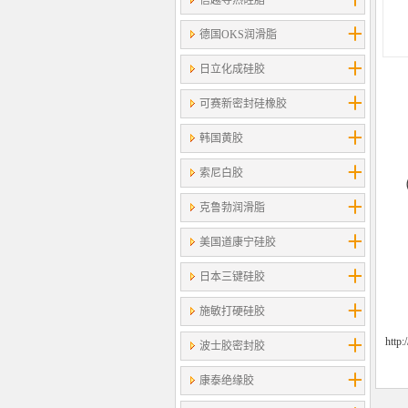
信越导热硅脂
德国OKS润滑脂
日立化成硅胶
可赛新密封硅橡胶
韩国黄胶
索尼白胶
克鲁勃润滑脂
美国道康宁硅胶
日本三键硅胶
施敏打硬硅胶
http
波士胶密封胶
康泰绝缘胶