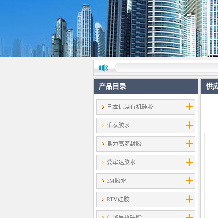
产品目录
供
日本信越有机硅胶
乐泰胶水
易力高灌封胶
爱牢达胶水
3M胶水
RTV硅胶