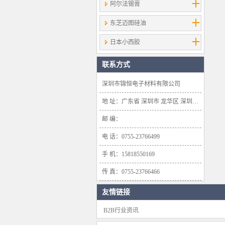
阿尔法锡膏
东芝迈图硅油
日本小西胶
联系方式
深圳市锦恒电子材料有限公司
地 址：广东省 深圳市 龙华区 深圳市龙华新区大浪办事处浪口社区华盛路134号雍景轩商业大厦1638号
邮 编：
电 话：0755-23766499
手 机：15818550169
传 真：0755-23766466
友情链接
B2B行业资讯