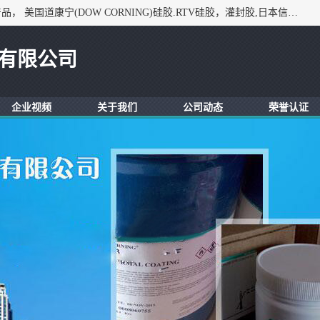
深圳市锦恒电子材料有限公司，专业代理与开发电子与胶粘产品， 美国道康宁(DOW CORNING)硅胶.RTV硅胶，灌封胶,日本信越(ShinEtsu)， 美国通用/东芝(GE/Toshiba)，美国HUMISEAL防潮绝缘胶， 日本小西(KONISHI)胶粘剂，3M,三键，乐泰，日本施敏打硬(CEMEDINE)硅胶，等众多进口品牌.
有限公司
企业视频
关于我们
公司动态
荣誉认证