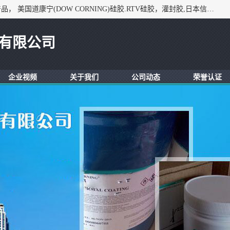
深圳市锦恒电子材料有限公司，专业代理与开发电子与胶粘产品， 美国道康宁(DOW CORNING)硅胶.RTV硅胶，灌封胶,日本信越(ShinEtsu)， 美国通用/东芝(GE/Toshiba)，美国HUMISEAL防潮绝缘胶， 日本小西(KONISHI)胶粘剂，3M,三键，乐泰，日本施敏打硬(CEMEDINE)硅胶，等众多进口品牌.
有限公司
企业视频
关于我们
公司动态
荣誉认证