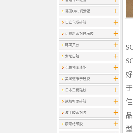
信越导热硅脂
德国OKS润滑脂
日立化成硅胶
可赛新密封硅橡胶
韩国黄胶
S
索尼白胶
S
克鲁勃润滑脂
好
美国道康宁硅胶
于
日本三键硅胶
佳
施敏打硬硅胶
波士胶密封胶
品
康泰绝缘胶
型