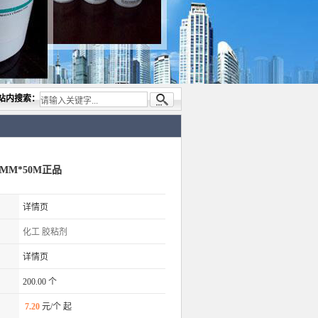
代理与开发电子与胶粘产品， 美国道康宁(DOW CORNING)硅胶.RTV硅胶，灌封胶,日本
站内搜索：
0MM*50M正品
详情页
化工
胶粘剂
详情页
200.00 个
7.20
元/个 起