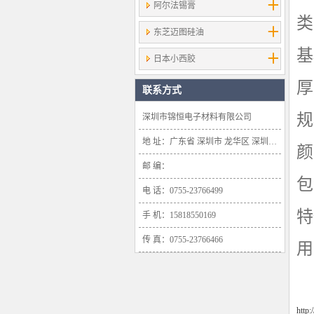
阿尔法锡膏
类
东芝迈图硅油
基
日本小西胶
厚
联系方式
规
深圳市锦恒电子材料有限公司
地 址：广东省 深圳市 龙华区 深圳市龙华新区大浪办事处浪口社区华盛路134号雍景轩商业大厦1638号
颜
邮 编：
包
电 话：0755-23766499
特
手 机：15818550169
传 真：0755-23766466
用
http