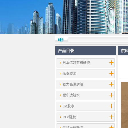
产品目录
供
日本信越有机硅胶
乐泰胶水
易力高灌封胶
爱牢达胶水
3M胶水
RTV硅胶