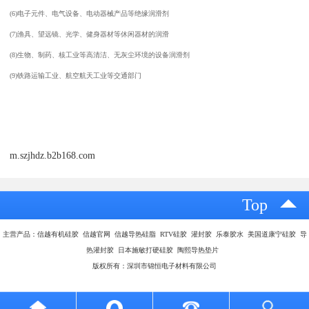
(6)
电子元件、电气设备、电动器械产品等绝缘润滑剂
(7)
渔具、望远镜、光学、健身器材等休闲器材的润滑
(8)
生物、制药、核工业等高清洁、无灰尘环境的设备润滑剂
(9)
铁路运输工业、航空航天工业等交通部门
m.szjhdz.b2b168.com
Top
主营产品：信越有机硅胶 信越官网 信越导热硅脂 RTV硅胶 灌封胶 乐泰胶水 美国道康宁硅胶 导
热灌封胶 日本施敏打硬硅胶 陶熙导热垫片
版权所有：深圳市锦恒电子材料有限公司