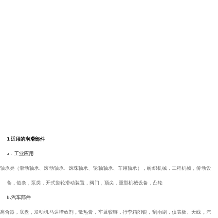
3.
适用的润滑部件
a
．工业应用
轴承类（滑动轴承、滚动轴承、滚珠轴承、轮轴轴承、车用轴承），纺织机械，工程机械，传动设
备，链条，泵类，开式齿轮滑动装置，阀门，顶尖，重型机械设备，凸轮
b.
汽车部件
离合器，底盘，发动机马达增效剂，散热膏，车蓬铰链，行李箱闭锁，刮雨刷，仪表板、天线，汽