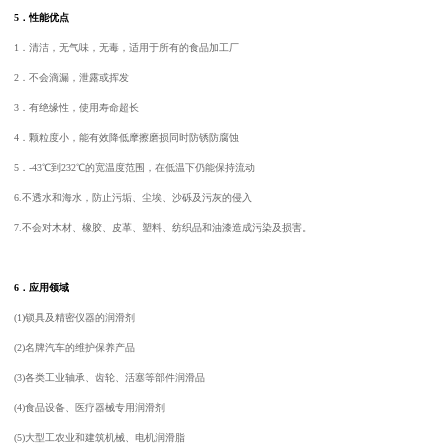
5
．性能优点
1
．清洁，无气味，无毒，
适用于所有的食品加工厂
2
．不会滴漏，泄露或挥发
3
．有绝缘性，使用寿命超长
4
．颗粒度小，能有效降低摩擦磨损同时防锈防腐蚀
5
．
-43
℃
到
232
℃
的宽温度范围，
在低温下仍能保持流动
6.
不透水和海水，防止污垢
、
尘埃
、
沙砾及污灰的侵入
7.
不会对木材
、
橡胶
、
皮革
、
塑料
、
纺织品和油漆造成污染及损害。
6
．应用领域
(1)
锁具及精密仪器的润滑剂
(2)
名牌汽车的维护保养产品
(3)
各类工业轴承、齿轮、活塞等部件润滑品
(4)
食品设备、医疗器械专用润滑剂
(5)
大型工农业和建筑机械、电机润滑脂