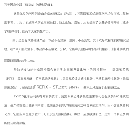
和美国农业部（
USDA
）的级别为
H-1
。
这款优质的润滑剂是由合成的基础油（
PAO
），和聚四氟乙烯细微粉末结合而成，颗粒
度非常小，用于机械轴承防止摩擦磨损，防止生锈、腐蚀，从而提高了设备的使用寿命，减少
了维护时间，提高了大家的生产力。
由于是全合成基础油产品，本品不会滴漏、泄露，不会蒸发、变干或形成粘性的积碳沉淀
物。在
230
C
的高温下，本品亦不会熔化、分解。它能和其他多种的润滑剂相容，比普通传统的
o
润滑脂耐用
50%
到
100%
。
舒泊润多功能合成润滑脂含有世界上摩擦系数比较小的润滑颗粒——聚四氟乙烯
（
PTFE
，又称氟素醚、特富龙或铁氟龙），
聚四氟乙烯渗透性极好，不粘且光滑性很好（最低
PREFIX = ST1
摩擦系数），耐高温到
232
℃
（
450
℉
），基本上只溶解于全氟基础油。
SYNCO
化学公司拥有专利的技术，用聚四氟乙烯的悬漂液来稠化全合成的
PAO
油或硅
油，生产出性能出色的润滑脂，也使更多的客户能使用到这种含氟的润滑剂。因不含金属基稠
化剂，它的应用也更加宽广，可以安全地用在塑料、橡胶、金属接触部位，是第一个真正多功
能的合成润滑脂。