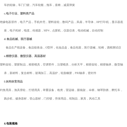
车的轮轴，车门门锁，汽车轮毂，拖车，座椅，减震弹簧
c.
电子行业、塑料类产品
绝缘电器部件，电子产品，手机外壳，塑料齿轮，数码产品，风扇，半导体，
HP
打印机，显示器底
座，电子耗材，电缆，传感器，
MP4
，点胶机，仪器仪表，电动机械，自动控制
d.
食品机械、医疗器械
食品生产线设备，食品链条油，
O
型环，化妆品盒，食品包装，医疗器械，轮椅，酒精测试仪
e.
精密仪器、微型仪器、高温器材
塑料齿轮，塑胶制品，精密模具，空调零件，注塑模具，分析天平，精密齿轮，精密轴承，微型轴
承，新材料，复合材料，玻璃加工，高温炉，轮胎橡胶，
PRI
轴承，密封件
f.
休闲体育用品
钓鱼用具，渔具滑轮，打猎用具，举重设备，枪类，望远镜，眼镜架，伞柄，钢琴防锈，摩托车，
跑步机，健身器材，登山器材，门控锁，劳保用品，纸制品，家具，风动工具
4.
包装规格