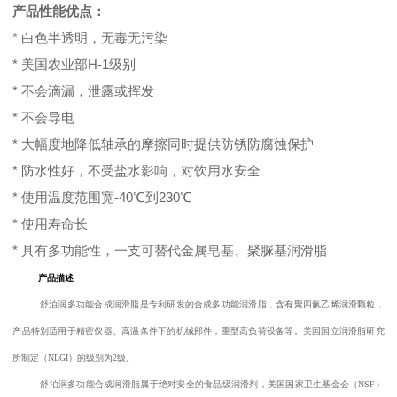
产品性能优点：
* 白色半透明，无毒无污染
* 美国农业部H-1级别
* 不会滴漏，泄露或挥发
* 不会导电
* 大幅度地降低轴承的摩擦同时提供防锈防腐蚀保护
* 防水性好，不受盐水影响，对饮用水安全
* 使用温度范围宽-40℃到230℃
* 使用寿命长
* 具有多功能性，一支可替代金属皂基、聚脲基润滑脂
产品描述
舒泊润多功能合成润滑脂
是专利研发的合成多功能润滑脂，
含有聚四氟乙烯润滑颗粒，
产品特别适用于精密仪器、高温条件下的机械部件，重型高负荷设备等。美国国立润滑脂研究
所制定（
NLGI
）的级别为
2
级。
舒泊润多功能合成润滑脂
属于绝对安全的食品级润滑剂，美国国家卫生基金会（
NSF
）