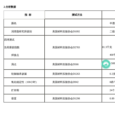
2.
分析数据
指
标
测试方法
颜色
半透
润滑脂研究所级别
美国材料实验协会
D1092
二级
四球测试
81.3
千克
负荷磨损指数
美国材料实验协会
D2783
400
焊接点
>500
滴点
美国材料实验协会
D566
轮轴轴承渗漏
美国材料实验协会
D1263
0.2
氧化稳定性（
100
小时）
美国材料实验协会
D942
0
磅
/
贮存期
24
个
密度
美国材料实验协会
D1298
0.89