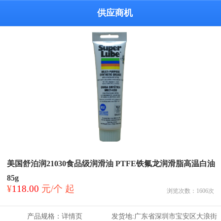
供应商机
美国舒泊润21030食品级润滑油 PTFE铁氟龙润滑脂高温白油
85g
¥
118.00
元/个 起
浏览次数：
1606
次
产品规格：
详情页
发货地:
广东省深圳市宝安区大浪街