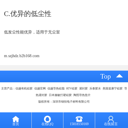
C.优异的低尘性
低发尘性能优异，适用于无尘室
m.szjhdz.b2b168.com
Top
主营产品：信越有机硅胶 信越官网 信越导热硅脂 RTV硅胶 灌封胶 乐泰胶水 美国道康宁硅胶 导
热灌封胶 日本施敏打硬硅胶 陶熙导热垫片
版权所有：深圳市锦恒电子材料有限公司
首页
在线QQ
15818550169
在线留言