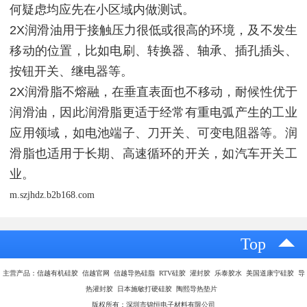
何疑虑均应先在小区域内做测试。
2X润滑油用于接触压力很低或很高的环境，及不发生
移动的位置，比如电刷、转换器、轴承、插孔插头、
按钮开关、继电器等。
2X润滑脂不熔融，在垂直表面也不移动，耐候性优于
润滑油，因此润滑脂更适于经常有重电弧产生的工业
应用领域，如电池端子、刀开关、可变电阻器等。润
滑脂也适用于长期、高速循环的开关，如汽车开关工
业。
m.szjhdz.b2b168.com
Top
主营产品：信越有机硅胶 信越官网 信越导热硅脂 RTV硅胶 灌封胶 乐泰胶水 美国道康宁硅胶 导
热灌封胶 日本施敏打硬硅胶 陶熙导热垫片
版权所有：深圳市锦恒电子材料有限公司