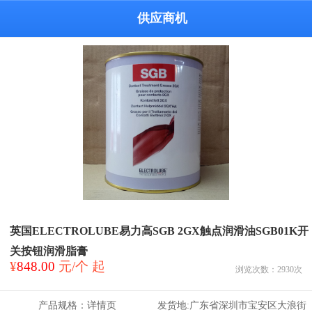
供应商机
英国ELECTROLUBE易力高SGB 2GX触点润滑油SGB01K开
关按钮润滑脂膏
¥
848.00
元/个 起
浏览次数：
2930
次
产品规格：
详情页
发货地:
广东省深圳市宝安区大浪街