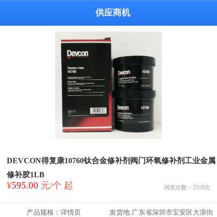
供应商机
DEVCON得复康10760钛合金修补剂阀门环氧修补剂工业金属
修补胶1LB
¥
595.00
元/个 起
浏览次数：
2318
次
产品规格：
详情页
发货地:
广东省深圳市宝安区大浪街