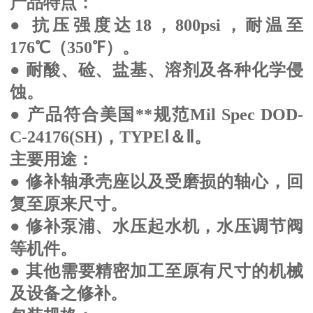
产品特点：
● 抗压强度达18，800psi，耐温至
176℃（350℉）。
● 耐酸、硷、盐基、溶剂及各种化学侵
蚀。
● 产品符合美国**规范Mil Spec DOD-
C-24176(SH)，TYPEⅠ＆Ⅱ。
主要用途：
● 修补轴承壳座以及受磨损的轴心，回
复至原来尺寸。
● 修补泵浦、水压起水机，水压调节阀
等机件。
● 其他需要精密加工至原有尺寸的机械
及设备之修补。