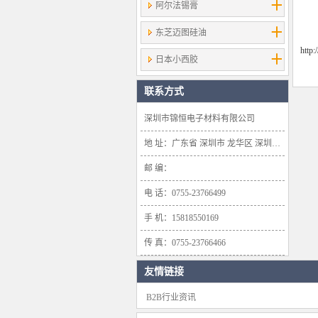
阿尔法锡膏
东芝迈图硅油
http
日本小西胶
联系方式
深圳市锦恒电子材料有限公司
地 址：广东省 深圳市 龙华区 深圳市龙华新区大浪办事处浪口社区华盛路134号雍景轩商业大厦1638号
邮 编：
电 话：0755-23766499
手 机：15818550169
传 真：0755-23766466
友情链接
B2B行业资讯