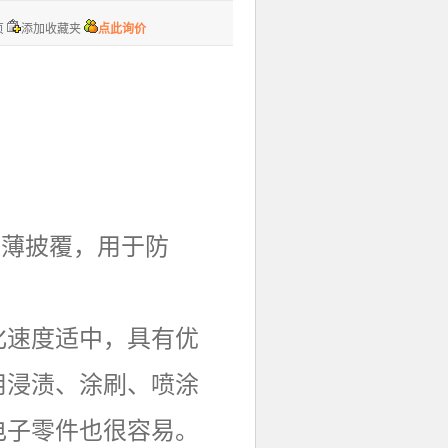
页
添加收藏夹
点此询价
可超薄披覆，用于防
化速度适中，具有优
用浸渍、涂刷、喷涂
电子零件也很容易。