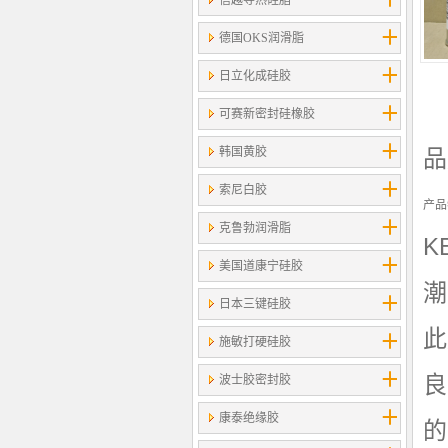
信越导热硅脂
德国OKS润滑脂
日立化成硅胶
可赛新密封硅橡胶
韩国黄胶
品
索尼白胶
产品
克鲁勃润滑脂
K
美国道康宁硅胶
潮
日本三键硅胶
此
施敏打硬硅胶
良
波士胶密封胶
康泰绝缘胶
的