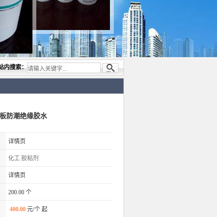
公司，专业代理与开发电子与胶粘产品， 美国道康宁(DOW CORNING)硅胶.RTV硅胶，灌
站内搜索：
电路板防潮绝缘胶水
详情页
化工
胶粘剂
详情页
200.00 个
400.00
元/个 起