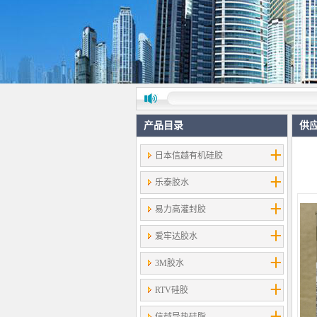
产品目录
供
日本信越有机硅胶
乐泰胶水
易力高灌封胶
爱牢达胶水
3M胶水
RTV硅胶