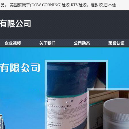
深圳市锦恒电子材料有限公司，专业代理与开发电子与胶粘产品， 美国道康宁(DOW CORNING)硅胶.RTV硅胶，灌封胶,日本信越(ShinEtsu)， 美国通用/东芝(GE/Toshiba)，美国HUMISEAL防潮绝缘胶， 日本小西(KONISHI)胶粘剂，3M,三键，乐泰，日本施敏打硬(CEMEDINE)硅胶，等众多进口品牌.
有限公司
企业视频
关于我们
公司动态
荣誉认证