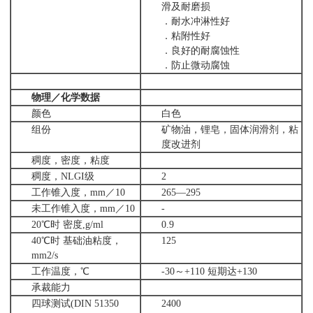
滑及耐磨损
．耐水冲淋性好
．粘附性好
．良好的耐腐蚀性
．防止微动腐蚀
物理／化学数据
颜色
白色
组份
矿物油，锂皂，固体润滑剂，粘
度改进剂
稠度，密度，粘度
稠度，NLGI级
2
工作锥入度，mm／10
265—295
未工作锥入度，mm／10
-
20℃时 密度,g/ml
0.9
40℃时 基础油粘度，
125
mm2/s
工作温度，℃
-30～+110 短期达+130
承裁能力
四球测试(DIN 51350
2400