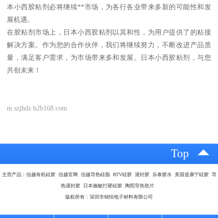
本小西胶粘剂必将继续**市场，为各行各业带来多新的可能性和发
展机遇。
在胶粘剂市场上，日本小西胶粘剂以其和性，为用户提供了的粘接
解决方案。作为您的合作伙伴，我们将继续努力，不断改进产品质
量，满足客户需求，为市场带来多和发展。日本小西胶粘剂，与您
共创未来！
m.szjhdz.b2b168.com
Top
主营产品：信越有机硅胶 信越官网 信越导热硅脂 RTV硅胶 灌封胶 乐泰胶水 美国道康宁硅胶 导
热灌封胶 日本施敏打硬硅胶 陶熙导热垫片
版权所有：深圳市锦恒电子材料有限公司