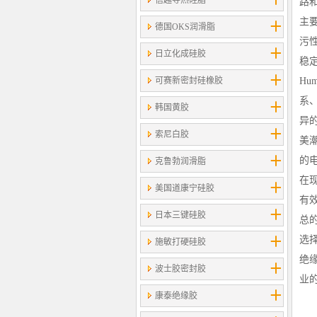
信越导热硅脂
路
主
德国OKS润滑脂
污
日立化成硅胶
稳
可赛新密封硅橡胶
Hu
系、
韩国黄胶
异
索尼白胶
美潮
的
克鲁勃润滑脂
在
美国道康宁硅胶
有
日本三键硅胶
总
选
施敏打硬硅胶
绝
波士胶密封胶
业
康泰绝缘胶