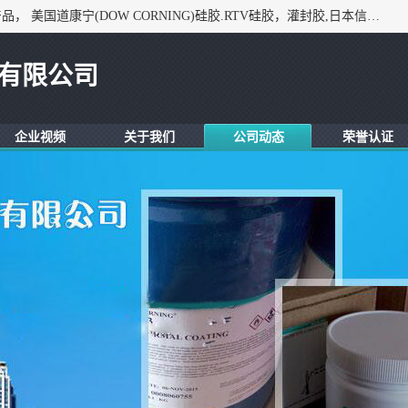
深圳市锦恒电子材料有限公司，专业代理与开发电子与胶粘产品， 美国道康宁(DOW CORNING)硅胶.RTV硅胶，灌封胶,日本信越(ShinEtsu)， 美国通用/东芝(GE/Toshiba)，美国HUMISEAL防潮绝缘胶， 日本小西(KONISHI)胶粘剂，3M,三键，乐泰，日本施敏打硬(CEMEDINE)硅胶，等众多进口品牌.
有限公司
企业视频
关于我们
公司动态
荣誉认证