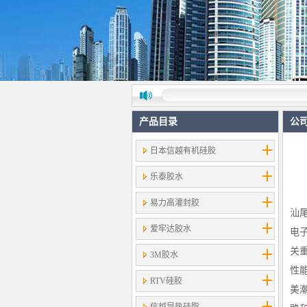
产品目录
公
日本信越有机硅胶
乐泰胶水
易力高灌封胶
汕
爱牢达胶水
电
关
3M胶水
性
RTV硅胶
美