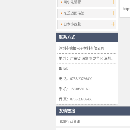
阿尔法锡膏
http
东芝迈图硅油
日本小西胶
联系方式
深圳市锦恒电子材料有限公司
地 址：广东省 深圳市 龙华区 深圳市龙华新区大浪办事处浪口社区华盛路134号雍景轩商业大厦1638号
邮 编：
电 话：0755-23766499
手 机：15818550169
传 真：0755-23766466
友情链接
B2B行业资讯