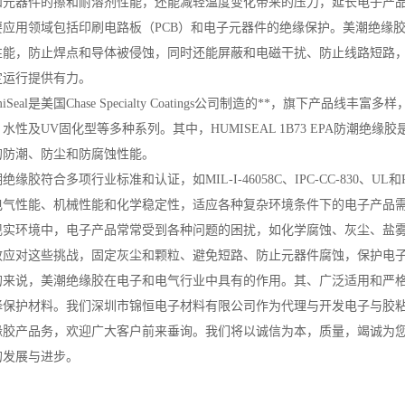
和元器件的擦和耐溶剂性能，还能减轻温度变化带来的压力，延长电子产
要应用领域包括印刷电路板（PCB）和电子元器件的绝缘保护。美潮绝缘
性能，防止焊点和导体被侵蚀，同时还能屏蔽和电磁干扰、防止线路短路
定运行提供有力。
miSeal是美国Chase Specialty Coatings公司制造的**，旗下产品线丰富多样，包括a
水性及UV固化型等多种系列。其中，HUMISEAL 1B73 EPA防潮
的防潮、防尘和防腐蚀性能。
绝缘胶符合多项行业标准和认证，如MIL-I-46058C、IPC-CC-830、
电气性能、机械性能和化学稳定性，适应各种复杂环境条件下的电子产品
现实环境中，电子产品常常受到各种问题的困扰，如化学腐蚀、灰尘、盐
效应对这些挑战，固定灰尘和颗粒、避免短路、防止元器件腐蚀，保护电
的来说，美潮绝缘胶在电子和电气行业中具有的作用。其、广泛适用和严
择保护材料。我们深圳市锦恒电子材料有限公司作为代理与开发电子与胶
缘胶产品务，欢迎广大客户前来垂询。我们将以诚信为本，质量，竭诚为
的发展与进步。