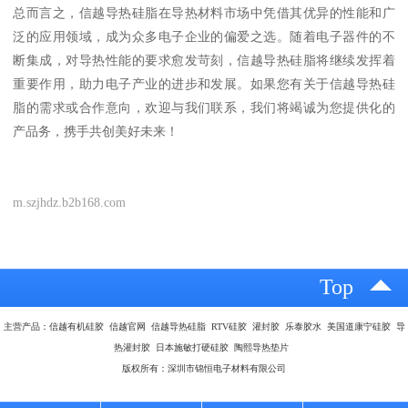
总而言之，信越导热硅脂在导热材料市场中凭借其优异的性能和广
泛的应用领域，成为众多电子企业的偏爱之选。随着电子器件的不
断集成，对导热性能的要求愈发苛刻，信越导热硅脂将继续发挥着
重要作用，助力电子产业的进步和发展。如果您有关于信越导热硅
脂的需求或合作意向，欢迎与我们联系，我们将竭诚为您提供化的
产品务，携手共创美好未来！
m.szjhdz.b2b168.com
Top
主营产品：信越有机硅胶 信越官网 信越导热硅脂 RTV硅胶 灌封胶 乐泰胶水 美国道康宁硅胶 导
热灌封胶 日本施敏打硬硅胶 陶熙导热垫片
版权所有：深圳市锦恒电子材料有限公司